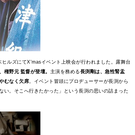
木ヒルズにてX’masイベント上映会が行われました。露舞台
、権野元 監督が登壇。
主演を務める
長渕剛は、急性腎盂
やむなく欠席
。イベント冒頭にプロヂューサーが長渕から
ない。そこへ行きたかった」という長渕の思いの詰まった