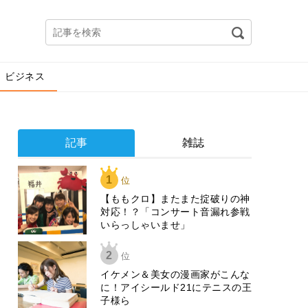
ビジネス
記事
雑誌
1
位
【ももクロ】またまた掟破りの神
対応！？「コンサート音漏れ参戦
いらっしゃいませ」
2
位
イケメン＆美女の漫画家がこんな
に！アイシールド21にテニスの王
子様ら