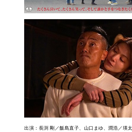
出演：長渕 剛／飯島直子、山口まゆ、潤浩／瑛