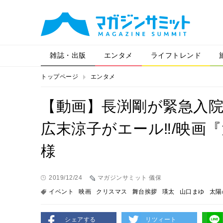
雑誌・出版
エンタメ
ライフトレンド
トップページ
エンタメ
【動画】長渕剛が緊急入院
広末涼子がエール‼/映画『
様
2019/12/24
マガジンサミット 儀保
イベント
映画
クリスマス
舞台挨拶
瑛太
山口まゆ
太陽
シェアする
リツィート