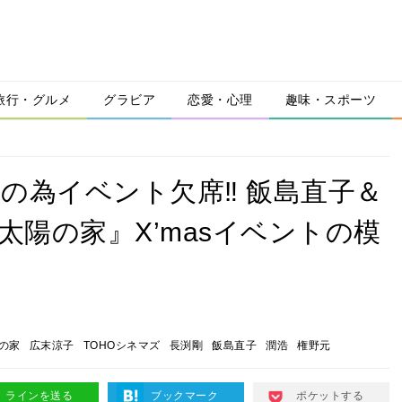
旅行・グルメ
グラビア
恋愛・心理
趣味・スポーツ
の為イベント欠席‼ 飯島直子＆
太陽の家』X’masイベントの模
の家
広末涼子
TOHOシネマズ
長渕剛
飯島直子
潤浩
権野元
ラインを送る
ブックマーク
ポケットする