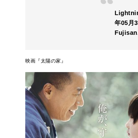
Light
年05月
Fujisa
映画『太陽の家』