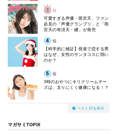
3
位
可愛すぎる声優・雨宮天、ファン
必見の「声優グランプリ」と「雨
宮天の有頂天・纏」が発売
4
位
【科学的に検証】視覚で恋する男
はなぜ、女性のサンタコスに弱い
のか？
5
位
3時のおやつにキリクリームチー
ズは、太りにくく健康になる！？
ベスト10を表示
マガサミTOPIX