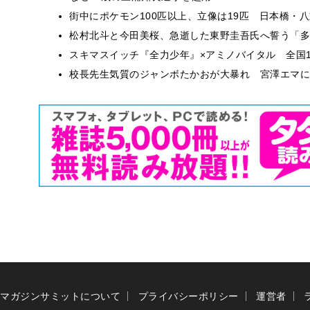
街中にポケモン100匹以上、立像は19匹 日本橋・八
松村北斗と今田美桜、急逝した東野圭吾氏へ誓う「多
スキマスイッチ『全力少年』×アミノバイタル 全国1
校長先生気質のジャンボたかおが大暴れ 宮澤エマに
マガジンサミットについて
プライバシーポリシー
運営者