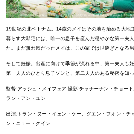
19世紀の北ベトナム。14歳のメイはその地を治める大
暮らす大邸宅には、唯一の息子を産んだ穏やかな第一夫人
た。まだ無邪気だったメイは、この家では世継ぎとなる男
そして妊娠。出産に向けて季節が流れる中、第一夫人も
第一夫人のひとり息子ソンと、第二夫人のある秘密を知
監督:アッシュ・メイフェア 撮影:チャナーナン・チョー
ラン・アン・ユン
出演:トラン・ヌー・イェン・ケー、グエン・フオン・チャー
ン・ニュー・クイン