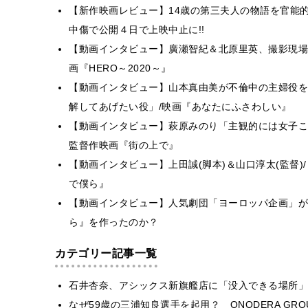
【新作映画レビュー】14歳の第三夫人の物語を官能
中傷で公開４日で上映中止に!!
【動画インタビュー】廣瀬智紀＆北原里英、撮影現場で
画『HERO～2020～』
【動画インタビュー】山本真由美が不倫中の主婦役を
解してあげたい役」/映画『あなたにふさわしい』
【動画インタビュー】萩原みのり「主観的には女子こ
監督作映画『街の上で』
【動画インタビュー】上田誠(脚本)＆山口淳太(監督
で僕ら』
【動画インタビュー】人気劇団「ヨーロッパ企画」が
ら』を作ったのか？
カテゴリー記事一覧
石井杏奈、アシックス新旗艦店に「没入できる場所」
なぜ59歳の三浦知良選手を起用？ ONODERA GR