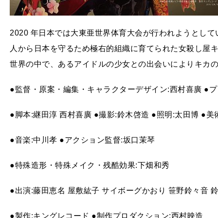
2020 年日本では大東亜世界体育大会が行われようとし
人から日本を守るため極右的組織に育てられた女殺し屋
世界の中で、あるアイドルの少女との出会いによりキカ
●監督・原案・編集・キャラクターデザイン:西村喜廣 ●プ
●脚本:継田淳 西村喜廣 ●撮影:鈴木啓造 ●照明:太田博 ●美
●音楽:中川孝 ●アクション監督:坂口茉琴
●特殊造形・特殊メイク・残酷効果:下畑和秀
●出演:藤田恵名 屋敷紘子 サイボーグかおり 笹野鈴々音 
●製作:キングレコード ●制作プロダクション:西村映造