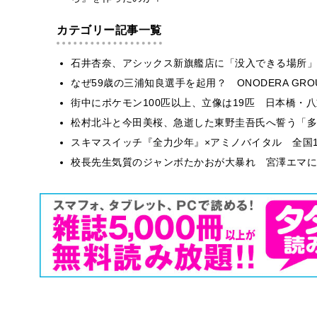
カテゴリー記事一覧
石井杏奈、アシックス新旗艦店に「没入できる場所」
なぜ59歳の三浦知良選手を起用？ ONODERA GR
街中にポケモン100匹以上、立像は19匹 日本橋・八
松村北斗と今田美桜、急逝した東野圭吾氏へ誓う「多
スキマスイッチ『全力少年』×アミノバイタル 全国1
校長先生気質のジャンボたかおが大暴れ 宮澤エマに