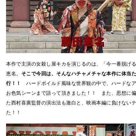
本作で主演の女殺し屋キカを演じるのは、「今一番脱げ
恵名。
そこで今回は、そんなハチャメチャな本作に体当
行！！
ハードボイルド風味な世界観の中で、ハードなア
お色気シーンまで語って頂きました！！ また、思想に
た西村喜廣監督の演出法も激白と、映画本編に負けない
た！！