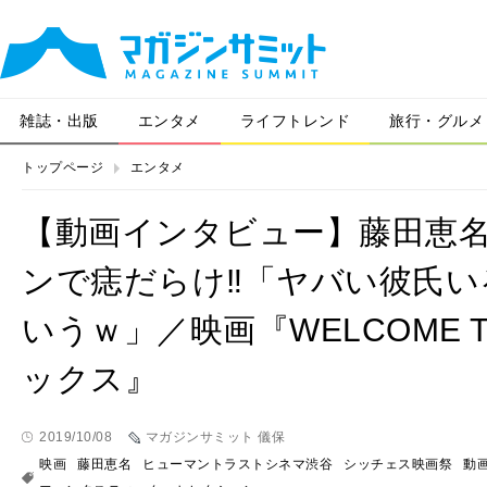
雑誌・出版
エンタメ
ライフトレンド
旅行・グルメ
トップページ
エンタメ
【動画インタビュー】藤田恵
ンで痣だらけ‼「ヤバい彼氏
いうｗ」／映画『WELCOME T
ックス』
2019/10/08
マガジンサミット 儀保
映画
藤田恵名
ヒューマントラストシネマ渋谷
シッチェス映画祭
動