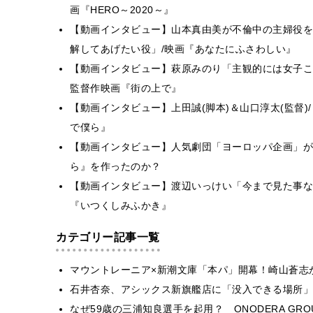
画『HERO～2020～』
【動画インタビュー】山本真由美が不倫中の主婦役を
解してあげたい役」/映画『あなたにふさわしい』
【動画インタビュー】萩原みのり「主観的には女子こ
監督作映画『街の上で』
【動画インタビュー】上田誠(脚本)＆山口淳太(監督
で僕ら』
【動画インタビュー】人気劇団「ヨーロッパ企画」が
ら』を作ったのか？
【動画インタビュー】渡辺いっけい「今まで見た事な
『いつくしみふかき』
カテゴリー記事一覧
マウントレーニア×新潮文庫「本パ」開幕！崎山蒼志
石井杏奈、アシックス新旗艦店に「没入できる場所」
なぜ59歳の三浦知良選手を起用？ ONODERA GR