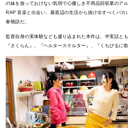
の妹を放っておけない気弱で心優しき不用品回収業のア
RAP 音楽と出会い、最底辺の生活から抜け出すべくバ
春物語だ。
監督自身の実体験なども盛り込まれた本作は、半実話と
『さくらん』、『ヘルタースケルター』、『くちびるに