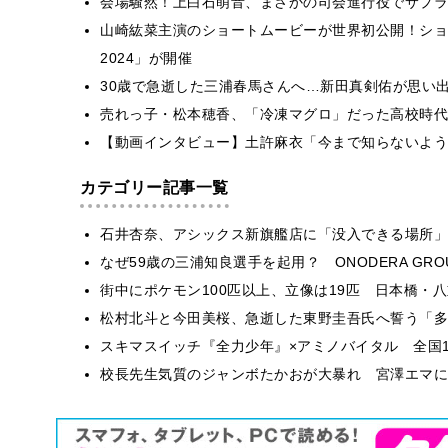
会場騒然！上白石萌音、まさかの司会進行役でサプラ
山崎紘菜主演のショートムービーが世界初公開！ショート
2024」が開催
30歳で急逝した三浦春馬さんへ…新田真剣佑が思い
売れっ子・松本穂香、「冷凍マグロ」だった高校時代
【動画インタビュー】土許麻衣「今まで知らないよう
カテゴリー記事一覧
石井杏奈、アシックス新旗艦店に「没入できる場所」
なぜ59歳の三浦知良選手を起用？ ONODERA GR
街中にポケモン100匹以上、立像は19匹 日本橋・八
松村北斗と今田美桜、急逝した東野圭吾氏へ誓う「多
スキマスイッチ『全力少年』×アミノバイタル 全国1
校長先生気質のジャンボたかおが大暴れ 宮澤エマに