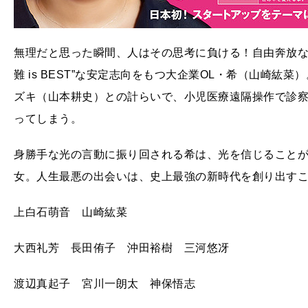
無理だと思った瞬間、人はその思考に負ける！自由奔放な
難 is BEST”な安定志向をもつ大企業OL・希（山崎
ズキ（山本耕史）との計らいで、小児医療遠隔操作で診
ってしまう。
身勝手な光の言動に振り回される希は、光を信じることが
女。人生最悪の出会いは、史上最強の新時代を創り出す
上白石萌音 山崎紘菜
大西礼芳 長田侑子 沖田裕樹 三河悠冴
渡辺真起子 宮川一朗太 神保悟志