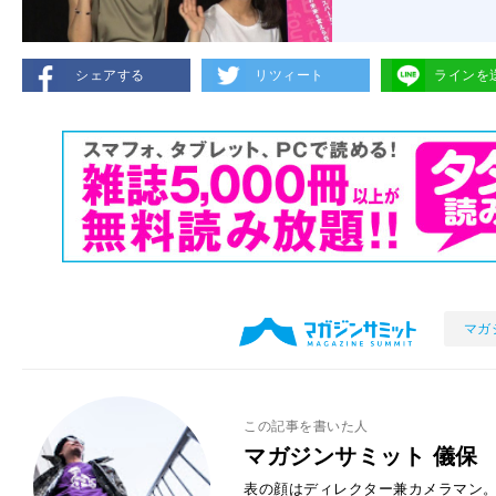
シェアする
リツィート
ラインを
マガ
この記事を書いた人
マガジンサミット 儀保
表の顔はディレクター兼カメラマン。