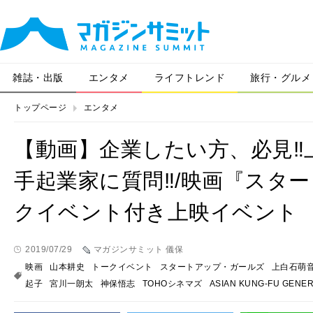
雑誌・出版
エンタメ
ライフトレンド
旅行・グルメ
トップページ
エンタメ
【動画】企業したい方、必見‼
手起業家に質問‼/映画『スタ
クイベント付き上映イベント
2019/07/29
マガジンサミット 儀保
映画
山本耕史
トークイベント
スタートアップ・ガールズ
上白石萌
起子
宮川一朗太
神保悟志
TOHOシネマズ
ASIAN KUNG-FU GENER