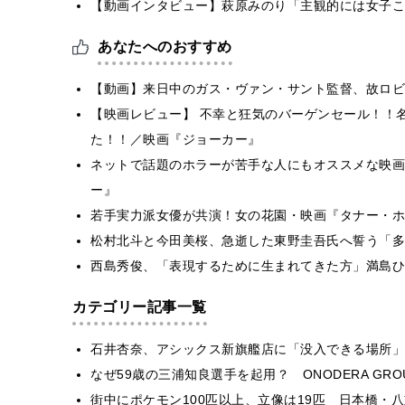
【動画インタビュー】萩原みのり「主観的には女子こ
あなたへのおすすめ
【動画】来日中のガス・ヴァン・サント監督、故ロビ
【映画レビュー】 不幸と狂気のバーゲンセール！！
た！！／映画『ジョーカー』
ネットで話題のホラーが苦手な人にもオススメな映画『A
ー』
若手実力派女優が共演！女の花園・映画『タナー・ホー
松村北斗と今田美桜、急逝した東野圭吾氏へ誓う「多
西島秀俊、「表現するために生まれてきた方」満島ひ
カテゴリー記事一覧
石井杏奈、アシックス新旗艦店に「没入できる場所」
なぜ59歳の三浦知良選手を起用？ ONODERA GR
街中にポケモン100匹以上、立像は19匹 日本橋・八