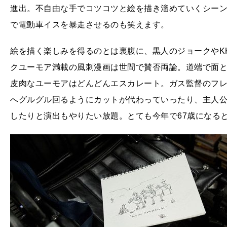
進出。不自由な手でコツコツと絵を描き溜めていくシー
で電動車イスを暴走させるのも笑えます。
絵を描く楽しみを得るのとは裏腹に、黒人のジョークやK
クユーモア満載の風刺漫画は世間で賛否両論。道端で面
皮肉なユーモアはどんどんエスカレート。ガス監督のフ
へグルグル回るようにカットが代わっていったり、主人
したりと演出もやりたい放題。とても今年で67歳になる