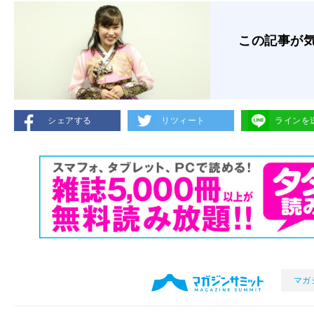
この記事が
シェアする
リツィート
ラインを
マガ