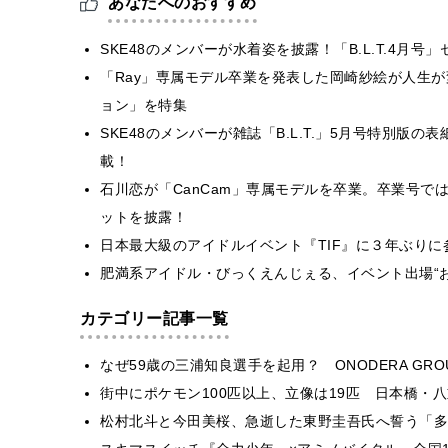
あなたへのおすすめ
SKE48のメンバーが水着姿を披露！「B.L.T.4月
「Ray」専属モデル卒業を発表した岡崎紗絵が人生
ョン」を特集
SKE48のメンバーが雑誌「B.L.T.」5月号特別版
載！
石川恋が「CanCam」専属モデルを卒業。卒業号で
ットを披露！
日本最大級のアイドルイベント『TIF』に３年ぶりに
肥満系アイドル・びっくえんじぇる、イベント出場“お
カテゴリー記事一覧
なぜ59歳の三浦知良選手を起用？ ONODERA GR
街中にポケモン100匹以上、立像は19匹 日本橋・八
松村北斗と今田美桜、急逝した東野圭吾氏へ誓う「多