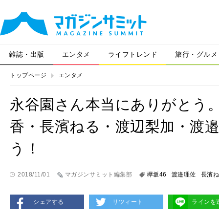
雑誌・出版
エンタメ
ライフトレンド
旅行・グルメ
トップページ
エンタメ
永谷園さん本当にありがとう。
香・長濱ねる・渡辺梨加・渡邉
う！
2018/11/01
マガジンサミット編集部
欅坂46
渡邉理佐
長濱ね
シェアする
リツィート
ラインを