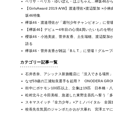
ベリサ・ベリカ・ゆいぽん・はぶちゃん…欅坂46か
【GirlsAward 2019 A/W】渡邉理佐×渡辺梨加
坂46特集
欅坂46・渡邉理佐が「週刊少年チャンピオン」に登
【欅坂46】デビュー4年目の心境&買いたいものを明
櫻坂46・小池美波、菅井友香、土生瑞穂、渡辺梨加が雑
語る
欅坂46・菅井友香が雑誌「B.L.T.」に登場！グル
カテゴリー記事一覧
石井杏奈、アシックス新旗艦店に「没入できる場所」
なぜ59歳の三浦知良選手を起用？ ONODERA GR
街中にポケモン100匹以上、立像は19匹 日本橋・八
松村北斗と今田美桜、急逝した東野圭吾氏へ誓う「多
スキマスイッチ『全力少年』×アミノバイタル 全国1
校長先生気質のジャンボたかおが大暴れ 宮澤エマに