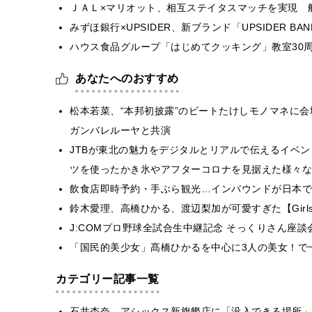
ＪＡＬ×マリオット、相互ステイタスマッチを実現 
みずほ銀行×UPSIDER、新ブランド「UPSIDER BANK 
ハウス食品グループ「はじめてクッキング」教室30周
あなたへのおすすめ
松本若菜、“本邦初披露”のビートたけしモノマネに会
ガンバレルーヤと共演
JTBが東北の魅力をデジタルとリアルで伝えるイベント「F
ツを使ったかき氷やアフターコロナを見据えた様々な
飲食店即時予約・手ぶら観光…インバウンドが日本で
鈴木愛理、高橋ひかる、渡辺梨加が可愛すぎた【GirlsAw
J:COMプロ野球全試合生中継記念 そっくりさん座談
「国民的美少女」髙橋ひかるを中心に3人の美女！で
カテゴリー記事一覧
石井杏奈、アシックス新旗艦店に「没入できる場所」