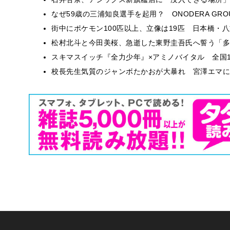
なぜ59歳の三浦知良選手を起用？ ONODERA GR
街中にポケモン100匹以上、立像は19匹 日本橋・八
松村北斗と今田美桜、急逝した東野圭吾氏へ誓う「多
スキマスイッチ『全力少年』×アミノバイタル 全国1
校長先生気質のジャンボたかおが大暴れ 宮澤エマに