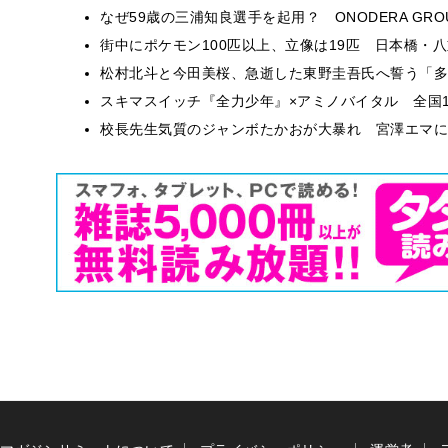
なぜ59歳の三浦知良選手を起用？ ONODERA GR
街中にポケモン100匹以上、立像は19匹 日本橋・八
松村北斗と今田美桜、急逝した東野圭吾氏へ誓う「多
スキマスイッチ『全力少年』×アミノバイタル 全国1
校長先生気質のジャンボたかおが大暴れ 宮澤エマに