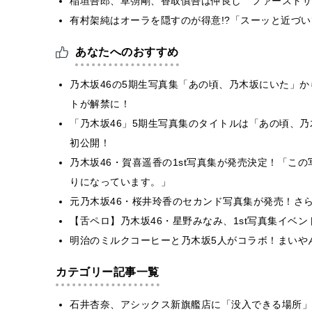
稲垣吾郎、草彅剛、香取慎吾は仲良し ファーストサ
有村架純はオーラを隠すのが得意!?「スーッと近づ
あなたへのおすすめ
乃木坂46の5期生写真集「あの頃、乃木坂にいた」
トが解禁に！
「乃木坂46」5期生写真集のタイトルは「あの頃、
初公開！
乃木坂46・賀喜遥香の1st写真集が発売決定！「こ
りになっています。」
元乃木坂46・桜井玲香のセカンド写真集が発売！さらに
【舌ペロ】乃木坂46・星野みなみ、1st写真集イベ
明治のミルクコーヒーと乃木坂5人がコラボ！まいや
カテゴリー記事一覧
石井杏奈、アシックス新旗艦店に「没入できる場所」