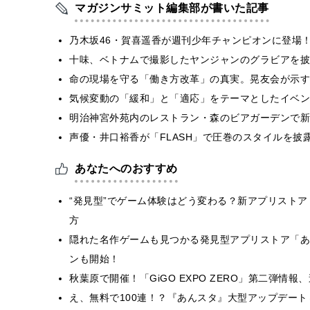
マガジンサミット編集部が書いた記事
乃木坂46・賀喜遥香が週刊少年チャンピオンに登場
十味、ベトナムで撮影したヤンジャンのグラビアを披
​命の現場を守る「働き方改革」の真実。晃友会が示
気候変動の「緩和」と「適応」をテーマとしたイベン
明治神宮外苑内のレストラン・森のビアガーデンで新
声優・井口裕香が「FLASH」で圧巻のスタイルを披
あなたへのおすすめ
“発見型”でゲーム体験はどう変わる？新アプリスト
方
隠れた名作ゲームも見つかる発⾒型アプリストア「あ
ンも開始！
秋葉原で開催！「GiGO EXPO ZERO」第二弾
え、無料で100連！？『あんスタ』大型アップデート