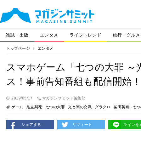
雑誌・出版
エンタメ
ライフトレンド
旅行・グルメ
トップページ
エンタメ
スマホゲーム「七つの大罪 ～
ス！事前告知番組も配信開始
2019/05/17
マガジンサミット編集部
ゲーム
足立梨花
七つの大罪
光と闇の交戦
グラクロ
柴田英嗣
七つ
シェアする
リツィート
ラインを