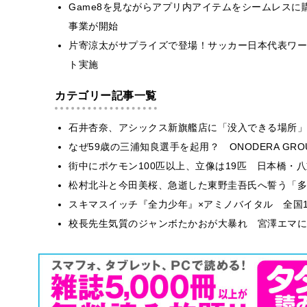
Game8を見ながらアプリ内アイテムをシームレスに購
事業が開始
片寄涼太がサプライズで登場！サッカー日本代表ワー
ト実施
カテゴリー記事一覧
石井杏奈、アシックス新旗艦店に「没入できる場所」
なぜ59歳の三浦知良選手を起用？ ONODERA GR
街中にポケモン100匹以上、立像は19匹 日本橋・八
松村北斗と今田美桜、急逝した東野圭吾氏へ誓う「多
スキマスイッチ『全力少年』×アミノバイタル 全国1
校長先生気質のジャンボたかおが大暴れ 宮澤エマに