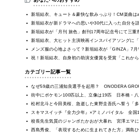
新垣結衣、キュート＆豪快な飲みっぷり！CM楽曲はa
新垣結衣が新ドラマへの思いや30代に入った自分を
新垣結衣が「月刊 旅色」創刊17周年記念号にて三
新垣結衣、大ヒット主演映画インスパイアソングに「
メンズ服の心地よさって？新垣結衣が「GINZA」7
祝！新垣結衣、自身初の助演女優賞を受賞「これから
カテゴリー記事一覧
なぜ59歳の三浦知良選手を起用？ ONODERA GR
街中にポケモン100匹以上、立像は19匹 日本橋・八
松村北斗と今田美桜、急逝した東野圭吾氏へ誓う「多
スキマスイッチ『全力少年』×アミノバイタル 全国1
校長先生気質のジャンボたかおが大暴れ 宮澤エマに
西島秀俊、「表現するために生まれてきた方」満島ひ