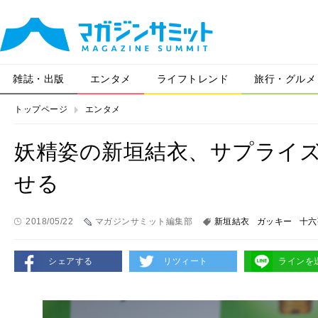
雑誌・出版
エンタメ
ライフトレンド
旅行・グルメ
トップページ
エンタメ
妖精姿の新垣結衣、サプライ
せる
2018/05/22
マガジンサミット編集部
新垣結衣
ガッキー
十六
シェアする
リツィート
ラインを