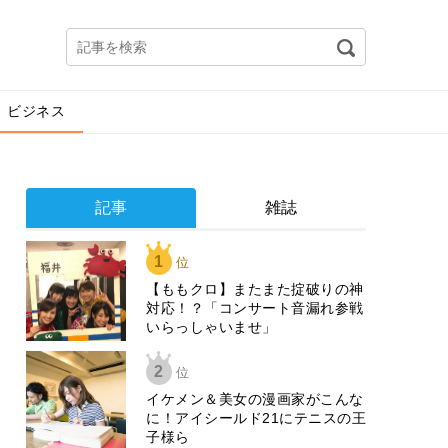
ビジネス
記事
雑誌
1
位
【ももクロ】またまた掟破りの神
対応！？「コンサート音漏れ参戦
いらっしゃいませ」
2
位
イケメン＆美女の漫画家がこんな
に！アイシールド21にテニスの王
子様ら