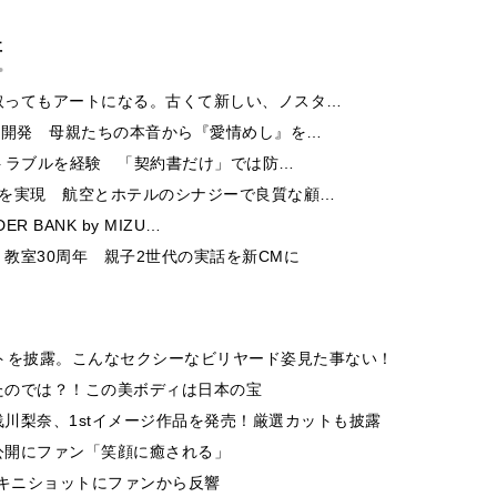
事
取ってもアートになる。古くて新しい、ノスタ…
ー開発 母親たちの本音から『愛情めし』を…
酬トラブルを経験 「契約書だけ」では防…
チを実現 航空とホテルのシナジーで良質な顧…
 BANK by MIZU…
教室30周年 親子2世代の実話を新CMに
トを披露。こんなセクシーなビリヤード姿見た事ない！
たのでは？！この美ボディは日本の宝
川梨奈、1stイメージ作品を発売！厳選カットも披露
公開にファン「笑顔に癒される」
うビキニショットにファンから反響