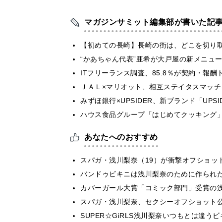
マガジンサミット編集部が書いた記
【初めての長崎】長崎の街は、どこを切り
“かあちゃん代表”亜希が大戸屋の新メニュ
ITフリーランス調査、85.8％が契約・報
ＪＡＬ×マリオット、相互ステイタスマッ
みずほ銀行×UPSIDER、新ブランド「UPSIDER
ハウス食品グループ「はじめてクッキング」
あなたへのおすすめ
スパガ・浅川梨奈（19）が衝撃オフショッ
バンドゥビキニは浅川梨奈のために作られ
カバーガール大賞「コミック部門」受賞の浅
スパガ・浅川梨奈、セクシーオフショット
SUPER☆GiRLS浅川梨奈いつもとは違