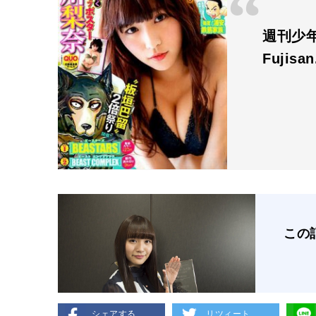
週刊少年
Fujisa
この
シェアする
リツィート