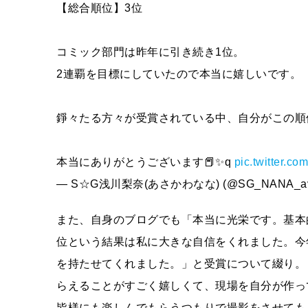
【総合順位】3位
コミック部門は昨年に引き続き1位。
2連覇を目標にしていたので本当に嬉しいです。
錚々たる方々が受賞されている中、自分がこの順
本当にありがとうございます📕✨q
pic.twitter.
— S☆G浅川梨奈(あさかわなな) (@SG_NANA_av
また、自身のブログでも「本当に光栄です。基本
位という結果は私に大きな自信をくれました。今
を持たせてくれました。」と受賞について綴り。
らえることがすごく嬉しくて、現場を自分が作っ
皆様にも楽しんでもらうつもりで撮影をさせても