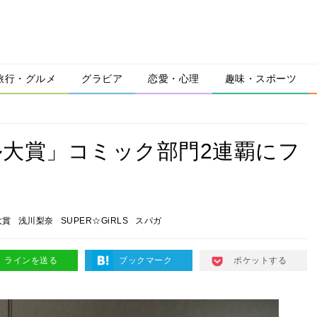
旅行・グルメ
グラビア
恋愛・心理
趣味・スポーツ
大賞」コミック部門2連覇にフ
大賞
浅川梨奈
SUPER☆GiRLS
スパガ
ラインを送る
ブックマーク
ポケットする