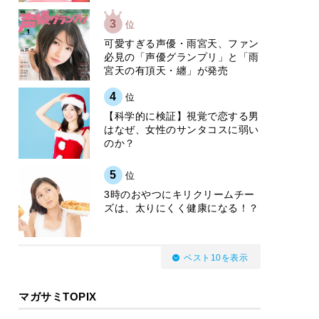
3
位
可愛すぎる声優・雨宮天、ファン
必見の「声優グランプリ」と「雨
宮天の有頂天・纏」が発売
4
位
【科学的に検証】視覚で恋する男
はなぜ、女性のサンタコスに弱い
のか？
5
位
3時のおやつにキリクリームチー
ズは、太りにくく健康になる！？
ベスト10を表示
マガサミTOPIX