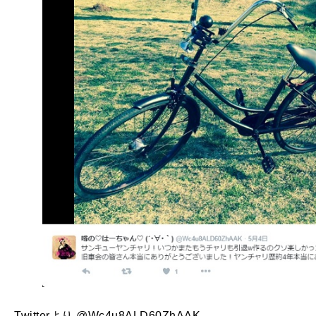
Twitterより @Wc4u8ALD60ZhAAK