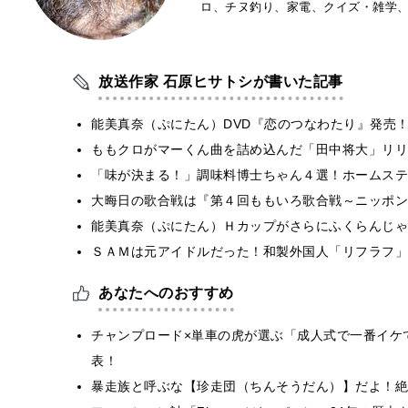
ロ、チヌ釣り、家電、クイズ・雑学
放送作家 石原ヒサトシが書いた記事
能美真奈（ぷにたん）DVD『恋のつなわたり』発売
ももクロがマーくん曲を詰め込んだ「田中将大」リリ
「味が決まる！」調味料博士ちゃん４選！ホームステ
大晦日の歌合戦は『第４回ももいろ歌合戦～ニッポン
能美真奈（ぷにたん）Ｈカップがさらにふくらんじゃ
ＳＡＭは元アイドルだった！和製外国人「リフラフ」
あなたへのおすすめ
チャンプロード×単車の虎が選ぶ「成人式で一番イケ
表！
暴走族と呼ぶな【珍走団（ちんそうだん）】だよ！絶