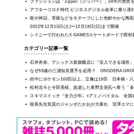
ファッション誌「Zipper（ジッパー）」24年の歴史
アフターコロナ時代 ビジネスデジタル改革に乗り遅
龍や神話、菩薩などをモチーフにした色鮮やかな陶彩
2022年12月10日(土)〜12月18日(日)まで開催
シドニーで行われたX GAMESスケートボードで西
カテゴリー記事一覧
石井杏奈、アシックス新旗艦店に「没入できる場所」
なぜ59歳の三浦知良選手を起用？ ONODERA GR
街中にポケモン100匹以上、立像は19匹 日本橋・八
松村北斗と今田美桜、急逝した東野圭吾氏へ誓う「多
スキマスイッチ『全力少年』×アミノバイタル 全国1
校長先生気質のジャンボたかおが大暴れ 宮澤エマに