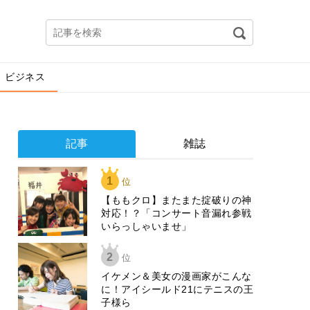
ビジネス
記事
雑誌
1
位
【ももクロ】またまた掟破りの神
対応！？「コンサート音漏れ参戦
いらっしゃいませ」
2
位
イケメン＆美女の漫画家がこんな
に！アイシールド21にテニスの王
子様ら