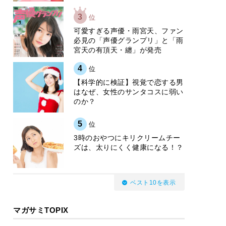
3
位
可愛すぎる声優・雨宮天、ファン
必見の「声優グランプリ」と「雨
宮天の有頂天・纏」が発売
4
位
【科学的に検証】視覚で恋する男
はなぜ、女性のサンタコスに弱い
のか？
5
位
3時のおやつにキリクリームチー
ズは、太りにくく健康になる！？
ベスト10を表示
マガサミTOPIX