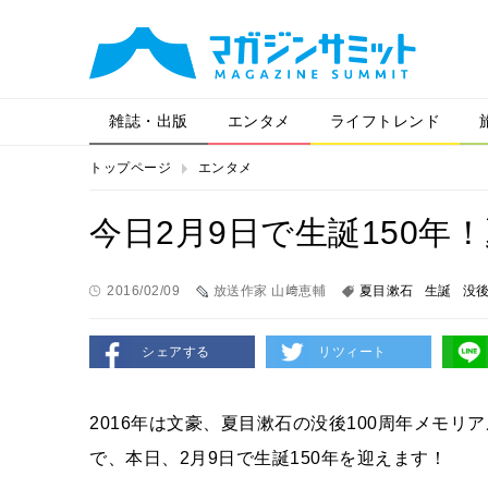
雑誌・出版
エンタメ
ライフトレンド
トップページ
エンタメ
今日2月9日で生誕150
2016/02/09
放送作家 山﨑恵輔
夏目漱石
生誕
没
シェアする
リツィート
2016年は文豪、夏目漱石の没後100周年メモ
で、本日、2月9日で生誕150年を迎えます！