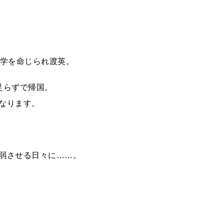
留学を命じられ渡英。
足らずで帰国。
なります。
弱させる日々に……。