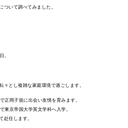
について調べてみました。
9日。
転々とし複雑な家庭環境で過ごします。
こで正岡子規に出会い友情を育みます。
歳で東京帝国大学英文学科へ入学。
て赴任します。