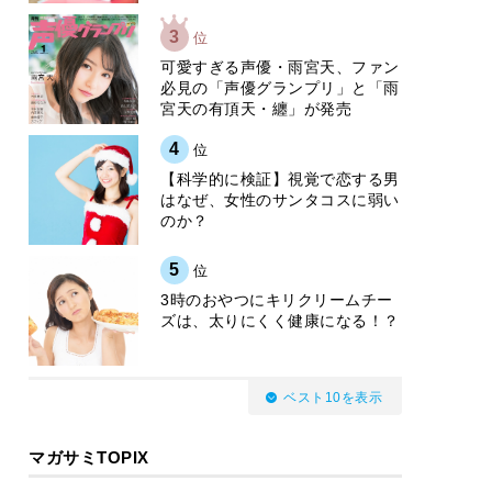
3
位
可愛すぎる声優・雨宮天、ファン
必見の「声優グランプリ」と「雨
宮天の有頂天・纏」が発売
4
位
【科学的に検証】視覚で恋する男
はなぜ、女性のサンタコスに弱い
のか？
5
位
3時のおやつにキリクリームチー
ズは、太りにくく健康になる！？
ベスト10を表示
マガサミTOPIX