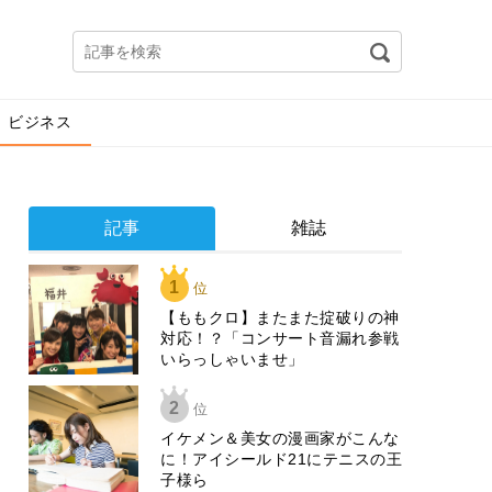
ビジネス
記事
雑誌
1
位
【ももクロ】またまた掟破りの神
対応！？「コンサート音漏れ参戦
いらっしゃいませ」
2
位
イケメン＆美女の漫画家がこんな
に！アイシールド21にテニスの王
子様ら