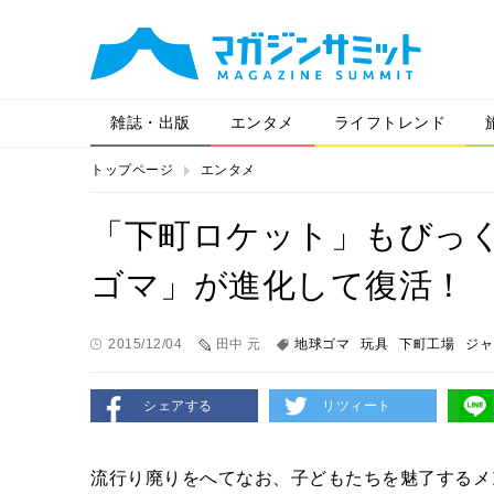
雑誌・出版
エンタメ
ライフトレンド
トップページ
エンタメ
「下町ロケット」もびっ
ゴマ」が進化して復活！
2015/12/04
田中 元
地球ゴマ
玩具
下町工場
ジャ
シェアする
リツィート
流行り廃りをへてなお、子どもたちを魅了するメ