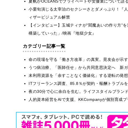
夏帆がOCEANSでプライベートや女優業について語
小栗旬演じる太宰治のセクシーさとダメっぷり！『人
ィザービジュアル解禁
【インタビュー】玉城ティナが“閻魔あいの作り方”を
構築していった」/映画『地獄少女』
カテゴリー記事一覧
​命の現場を守る「働き方改革」の真実。晃友会が示
うつ病治療、「医師任せ」から共同意思決定へ 新ガ
​​未利用資源を「余すことなく価値化」する逆転の発
ITフリーランス調査、85.8％が契約・報酬トラブ
​夜の30分で心に余白を生む。ライフスタイルブラン
人的資本経営をAIで支援、KKCompanyが個別育成