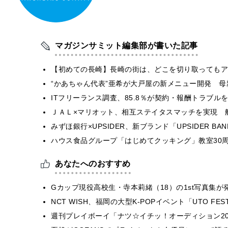
マガジンサミット編集部が書いた記事
【初めての長崎】長崎の街は、どこを切り取ってもア
“かあちゃん代表”亜希が大戸屋の新メニュー開発 
ITフリーランス調査、85.8％が契約・報酬トラブ
ＪＡＬ×マリオット、相互ステイタスマッチを実現 
みずほ銀行×UPSIDER、新ブランド「UPSIDER BANK 
ハウス食品グループ「はじめてクッキング」教室30周
あなたへのおすすめ
Gカップ現役高校生・寺本莉緒（18）の1st写真集が
NCT WISH、福岡の大型K-POPイベント「UTO F
週刊プレイボーイ「ナツ☆イチッ！オーディション20