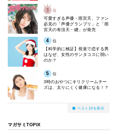
3
位
可愛すぎる声優・雨宮天、ファン
必見の「声優グランプリ」と「雨
宮天の有頂天・纏」が発売
4
位
【科学的に検証】視覚で恋する男
はなぜ、女性のサンタコスに弱い
のか？
5
位
3時のおやつにキリクリームチー
ズは、太りにくく健康になる！？
ベスト10を表示
マガサミTOPIX