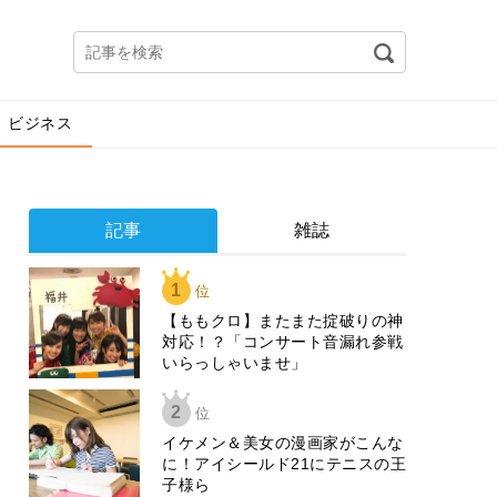
ビジネス
記事
雑誌
1
位
【ももクロ】またまた掟破りの神
対応！？「コンサート音漏れ参戦
いらっしゃいませ」
2
位
イケメン＆美女の漫画家がこんな
に！アイシールド21にテニスの王
子様ら