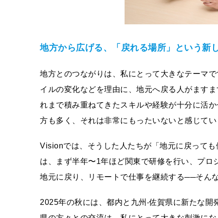
地⽅から広げる、「戻れる場所」という新
地⽅とのつながりは、私にとって⼤きなテーマで
イルの変化などを理由に、地元へ戻る⼈がますま
れまで積み重ねてきたスキルや経験が⼗分に活か
⽅も多く、それは⾮常にもったいないと感じてい
Visionでは、そうした⼈たちが「地元に戻っ
は、まず半年〜1年ほど関東で研修を⾏い、プロ
地元に戻り、リモートで仕事を継続する──そん
2025年の秋には、都内と九州‧佐賀県に新たな
県の⽅々との交流は、私にとって⼤きな刺激にな