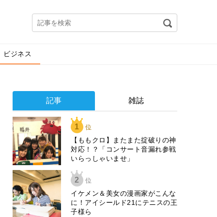
ビジネス
記事
雑誌
1
位
【ももクロ】またまた掟破りの神
対応！？「コンサート音漏れ参戦
いらっしゃいませ」
2
位
イケメン＆美女の漫画家がこんな
に！アイシールド21にテニスの王
子様ら