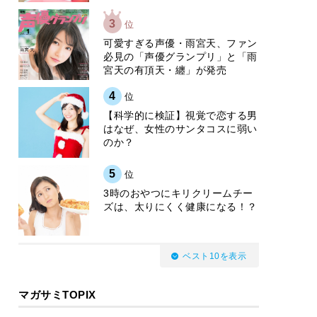
3
位
可愛すぎる声優・雨宮天、ファン
必見の「声優グランプリ」と「雨
宮天の有頂天・纏」が発売
4
位
【科学的に検証】視覚で恋する男
はなぜ、女性のサンタコスに弱い
のか？
5
位
3時のおやつにキリクリームチー
ズは、太りにくく健康になる！？
ベスト10を表示
マガサミTOPIX