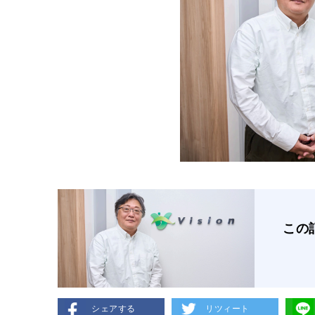
この
シェアする
リツィート