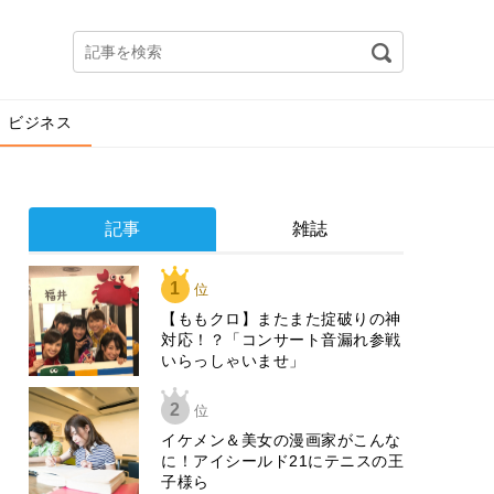
ビジネス
記事
雑誌
1
位
【ももクロ】またまた掟破りの神
対応！？「コンサート音漏れ参戦
いらっしゃいませ」
2
位
イケメン＆美女の漫画家がこんな
に！アイシールド21にテニスの王
子様ら