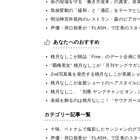
​命の現場を守る「働き方改革」の真実。晃
気候変動の「緩和」と「適応」をテーマと
明治神宮外苑内のレストラン・森のビアガ
声優・井口裕香が「FLASH」で圧巻のスタ
あなたへのおすすめ
桃月なしこが雑誌「Fine」のデート企画
‟覇権美女” 桃月なしこが「月刊ヤングマ
2nd写真集を発売する桃月なしこが美麗シ
桃月なしこが金髪ショートのヘアスタイルに
桃月なしこ、「別冊 ヤングチャンピオン」
表紙を飾るのは桃月なしこ！「サウナガー
カテゴリー記事一覧
十味、ベトナムで撮影したヤンジャンのグ
声優・井口裕香が「FLASH」で圧巻のスタ