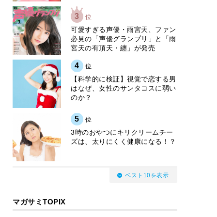
3
位
可愛すぎる声優・雨宮天、ファン
必見の「声優グランプリ」と「雨
宮天の有頂天・纏」が発売
4
位
【科学的に検証】視覚で恋する男
はなぜ、女性のサンタコスに弱い
のか？
5
位
3時のおやつにキリクリームチー
ズは、太りにくく健康になる！？
ベスト10を表示
マガサミTOPIX