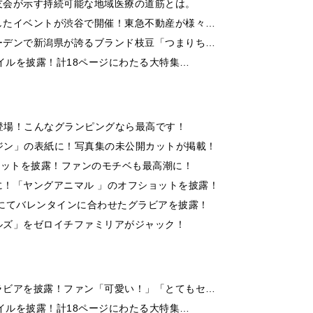
友会が示す持続可能な地域医療の道筋とは。
したイベントが渋谷で開催！東急不動産が様々…
ーデンで新潟県が誇るブランド枝豆「つまりち…
イルを披露！計18ページにわたる大特集…
に登場！こんなグランピングなら最高です！
ガジン」の表紙に！写真集の未公開カットが掲載！
ョットを披露！ファンのモチベも最高潮に！
！「ヤングアニマル 」のオフショットを披露！
にてバレンタインに合わせたグラビアを披露！
ルズ」をゼロイチファミリアがジャック！
ラビアを披露！ファン「可愛い！」「とてもセ…
イルを披露！計18ページにわたる大特集…