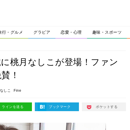
旅行・グルメ
グラビア
恋愛・心理
趣味・スポーツ
連載に桃月なしこが登場！ファン
絶賛！
なしこ
Fine
ラインを送る
ブックマーク
ポケットする