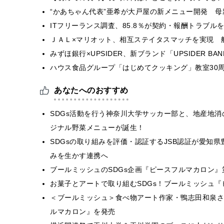
“かあちゃん代表”亜希が大戸屋の新メニュー開発 
ITフリーランス調査、85.8％が契約・報酬トラブ
ＪＡＬ×マリオット、相互ステイタスマッチを実現 
みずほ銀行×UPSIDER、新ブランド「UPSIDER BANK 
ハウス食品グループ「はじめてクッキング」教室30周
あなたへのおすすめ
SDGs活動を行う神奈川大学サッカー部と、地産地
ジナル野菜メニューが誕生！
SDGsの取り組みを評価・認証するJSB認証が愛知
みを生かす連携へ
ブールミッシュのSDGs企画『ピースフルマカロン
お菓子とアートで取り組むSDGs！ブールミッシュ『
＜ブールミッシュ＞食べ物アート作家・鴨志田和泉さ
ルマカロン』を発売