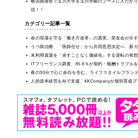
横浜開港祭で玉川大学＆玉川学園のブースに人だかり
信！！
カテゴリー記事一覧
​命の現場を守る「働き方改革」の真実。晃友会が示
うつ病治療、「医師任せ」から共同意思決定へ 新ガ
​​未利用資源を「余すことなく価値化」する逆転の発
ITフリーランス調査、85.8％が契約・報酬トラブ
​夜の30分で心に余白を生む。ライフスタイルブラン
人的資本経営をAIで支援、KKCompanyが個別育成