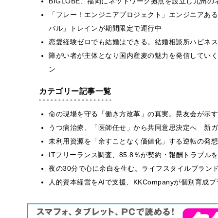
BIGLOBE、福岡にネットワーク拠点を設立し九州
「フレー！エンジニアプロジェクト」エンジニアある
バル」トレインが期間限定で運行中
恋愛経験ゼロでも結婚はできる。結婚相談所ハピネス
障がい者が主体となり国内産麦の魅力を発信していく
ン
カテゴリー記事一覧
​命の現場を守る「働き方改革」の真実。晃友会が示
うつ病治療、「医師任せ」から共同意思決定へ 新ガ
​​未利用資源を「余すことなく価値化」する逆転の発
ITフリーランス調査、85.8％が契約・報酬トラブ
​夜の30分で心に余白を生む。ライフスタイルブラン
人的資本経営をAIで支援、KKCompanyが個別育成