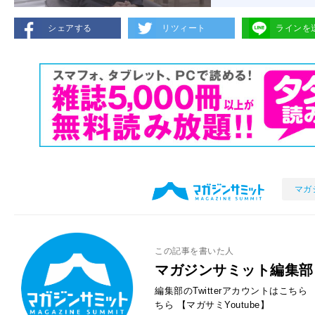
シェアする
リツィート
ラインを
マガ
この記事を書いた人
マガジンサミット編集部
編集部のTwitterアカウントはこちら
ちら
【マガサミYoutube】