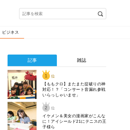
ビジネス
記事
雑誌
1
位
【ももクロ】またまた掟破りの神
対応！？「コンサート音漏れ参戦
いらっしゃいませ」
2
位
イケメン＆美女の漫画家がこんな
に！アイシールド21にテニスの王
子様ら