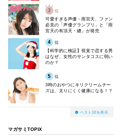
3
位
可愛すぎる声優・雨宮天、ファン
必見の「声優グランプリ」と「雨
宮天の有頂天・纏」が発売
4
位
【科学的に検証】視覚で恋する男
はなぜ、女性のサンタコスに弱い
のか？
5
位
3時のおやつにキリクリームチー
ズは、太りにくく健康になる！？
ベスト10を表示
マガサミTOPIX