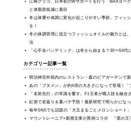
江崎グリコ、日本初のWサポートを行う「BifiXヨ
と体脂肪低減に着目
冬は体重や体調に変化が起こりやすい季節。フィッシ
を！
冬の体調管理に役立つフィッシュオイルの魅力とは。
法
「心不全パンデミック」は冬から始まる？30〜50代
カテゴリー記事一覧
明治神宮外苑内のレストラン・森のビアガーデンで新
あの「ブタメン」が約4倍の大きさになって登場！「ブ
​​「名前先行」の常識を覆す。F1王者が職人技を融
紅茶で若返り＆夏バテ予防！最新研究で明らかになっ
毎年SNSでも話題の「大玉まるごとメロンショート
マウントレーニア×新潮文庫が異例コラボ 『星の王