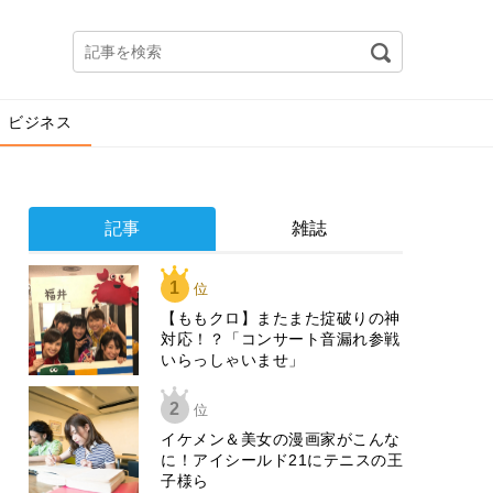
ビジネス
記事
雑誌
1
位
【ももクロ】またまた掟破りの神
対応！？「コンサート音漏れ参戦
いらっしゃいませ」
2
位
イケメン＆美女の漫画家がこんな
に！アイシールド21にテニスの王
子様ら