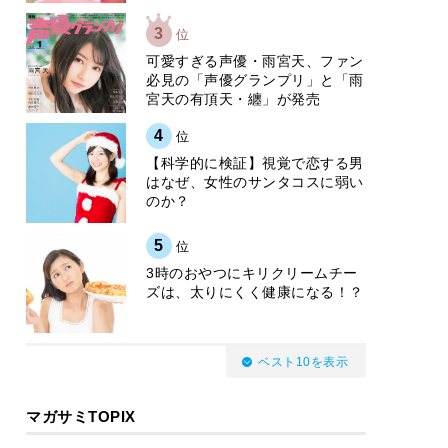
3
位
可愛すぎる声優・雨宮天、ファン
必見の「声優グランプリ」と「雨
宮天の有頂天・纏」が発売
4
位
【科学的に検証】視覚で恋する男
はなぜ、女性のサンタコスに弱い
のか？
5
位
3時のおやつにキリクリームチー
ズは、太りにくく健康になる！？
ベスト10を表示
マガサミTOPIX