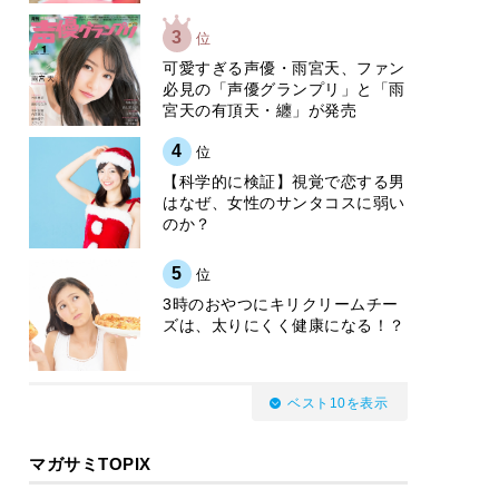
3
位
可愛すぎる声優・雨宮天、ファン
必見の「声優グランプリ」と「雨
宮天の有頂天・纏」が発売
4
位
【科学的に検証】視覚で恋する男
はなぜ、女性のサンタコスに弱い
のか？
5
位
3時のおやつにキリクリームチー
ズは、太りにくく健康になる！？
ベスト10を表示
マガサミTOPIX