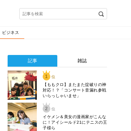
ビジネス
記事
雑誌
1
位
【ももクロ】またまた掟破りの神
対応！？「コンサート音漏れ参戦
いらっしゃいませ」
2
位
イケメン＆美女の漫画家がこんな
に！アイシールド21にテニスの王
子様ら