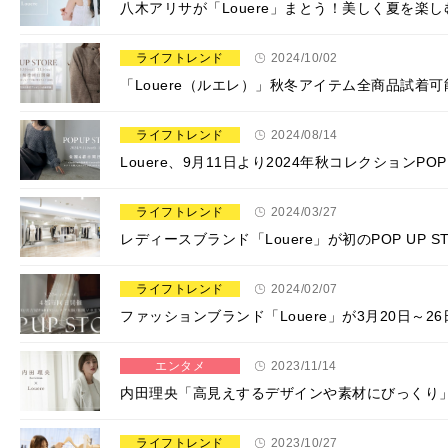
八木アリサが「Louere」まとう！美しく夏を楽
ライフトレンド
2024/10/02
「Louere（ルエレ）」秋冬アイテム全商品試着可能な
ライフトレンド
2024/08/14
Louere、9月11日より2024年秋コレクションPO
ライフトレンド
2024/03/27
レディースブランド「Louere」が初のPOP UP S
ライフトレンド
2024/02/07
ファッションブランド「Louere」が3月20⽇～
エンタメ
2023/11/14
内田理央「高見えするデザインや素材にびっくり」 
ライフトレンド
2023/10/27