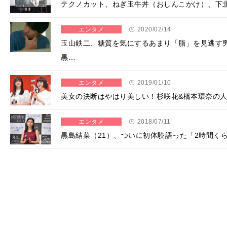
テクノカット、ねぎ玉牛丼（おしんこかけ）、下
エンタメ
2020/02/14
玉山鉄二、糖質を気にするあまり「脂」を見逃す
黒…
エンタメ
2019/01/10
美女の決断はやはり美しい！杉咲花&橋本環奈の
エンタメ
2018/07/11
黒島結菜（21）、ついに初体験語った「2時間く