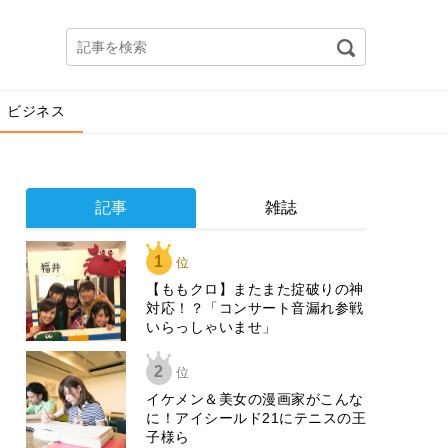
ビジネス
記事
雑誌
1
位
【ももクロ】またまた掟破りの神
対応！？「コンサート音漏れ参戦
いらっしゃいませ」
2
位
イケメン＆美女の漫画家がこんな
に！アイシールド21にテニスの王
子様ら