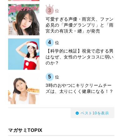
3
位
可愛すぎる声優・雨宮天、ファン
必見の「声優グランプリ」と「雨
宮天の有頂天・纏」が発売
4
位
【科学的に検証】視覚で恋する男
はなぜ、女性のサンタコスに弱い
のか？
5
位
3時のおやつにキリクリームチー
ズは、太りにくく健康になる！？
ベスト10を表示
マガサミTOPIX