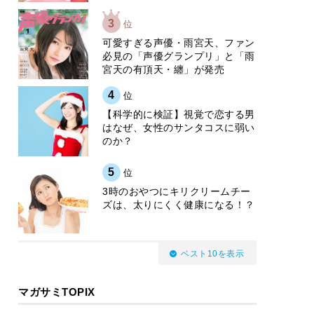
3
位
可愛すぎる声優・雨宮天、ファン
必見の「声優グランプリ」と「雨
宮天の有頂天・纏」が発売
4
位
【科学的に検証】視覚で恋する男
はなぜ、女性のサンタコスに弱い
のか？
5
位
3時のおやつにキリクリームチー
ズは、太りにくく健康になる！？
ベスト10を表示
マガサミTOPIX