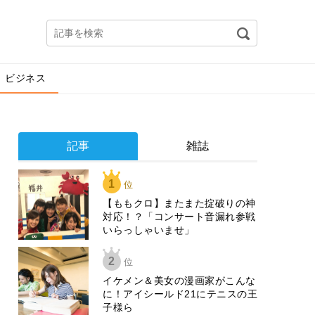
ビジネス
記事
雑誌
1
位
【ももクロ】またまた掟破りの神
対応！？「コンサート音漏れ参戦
いらっしゃいませ」
2
位
イケメン＆美女の漫画家がこんな
に！アイシールド21にテニスの王
子様ら