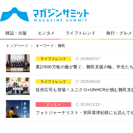
雑誌・出版
エンタメ
ライフトレンド
旅行・グルメ
トップページ
キーワード：難民
ライフトレンド
2026/02/17
累計800万枚の服が繋ぐ、難民支援の輪。学生た
ライフトレンド
2025/06/18
役所広司も登場！ユニクロ×UNHCRが挑む難民
エンタメ
2018/11/13
フォトジャーナリスト・安田菜津紀様にも読んで