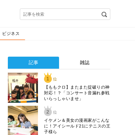
ビジネス
記事
雑誌
1
位
【ももクロ】またまた掟破りの神
対応！？「コンサート音漏れ参戦
いらっしゃいませ」
2
位
イケメン＆美女の漫画家がこんな
に！アイシールド21にテニスの王
子様ら