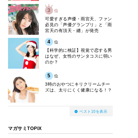
3
位
可愛すぎる声優・雨宮天、ファン
必見の「声優グランプリ」と「雨
宮天の有頂天・纏」が発売
4
位
【科学的に検証】視覚で恋する男
はなぜ、女性のサンタコスに弱い
のか？
5
位
3時のおやつにキリクリームチー
ズは、太りにくく健康になる！？
ベスト10を表示
マガサミTOPIX