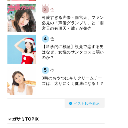
3
位
可愛すぎる声優・雨宮天、ファン
必見の「声優グランプリ」と「雨
宮天の有頂天・纏」が発売
4
位
【科学的に検証】視覚で恋する男
はなぜ、女性のサンタコスに弱い
のか？
5
位
3時のおやつにキリクリームチー
ズは、太りにくく健康になる！？
ベスト10を表示
マガサミTOPIX