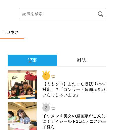
ビジネス
記事
雑誌
1
位
【ももクロ】またまた掟破りの神
対応！？「コンサート音漏れ参戦
いらっしゃいませ」
2
位
イケメン＆美女の漫画家がこんな
に！アイシールド21にテニスの王
子様ら