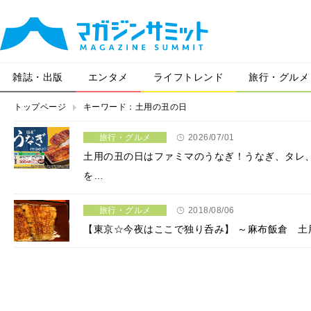
雑誌・出版
エンタメ
ライフトレンド
旅行・グルメ
トップページ
キーワード：土用の丑の日
旅行・グルメ
2026/07/01
土用の丑の日はファミマのうなぎ！うなぎ、タレ
を…
旅行・グルメ
2018/08/06
【東京☆今夜はここで独り呑み】 ～麻布飯倉 