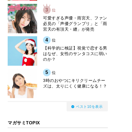
3
位
可愛すぎる声優・雨宮天、ファン
必見の「声優グランプリ」と「雨
宮天の有頂天・纏」が発売
4
位
【科学的に検証】視覚で恋する男
はなぜ、女性のサンタコスに弱い
のか？
5
位
3時のおやつにキリクリームチー
ズは、太りにくく健康になる！？
ベスト10を表示
マガサミTOPIX