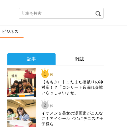
ビジネス
記事
雑誌
1
位
【ももクロ】またまた掟破りの神
対応！？「コンサート音漏れ参戦
いらっしゃいませ」
2
位
イケメン＆美女の漫画家がこんな
に！アイシールド21にテニスの王
子様ら