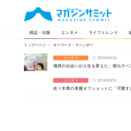
雑誌・出版
エンタメ
ライフトレンド
トップページ
キーワード：ラベンダー
ビジネス
2025/08/14
偶然の出会いが人生を変えた。南仏ラベ
エンタメ
2019/05/31
佐々木希の美麗オフショットに「可愛す