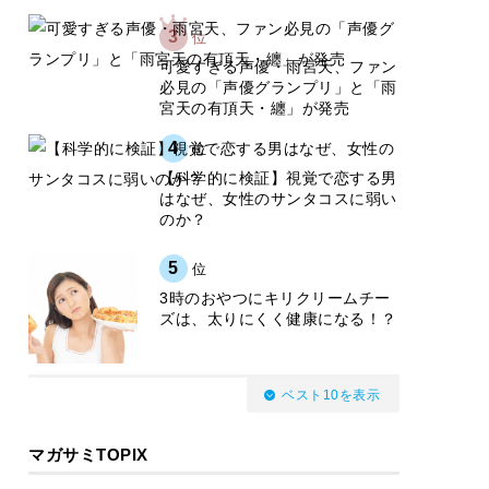
3
位
可愛すぎる声優・雨宮天、ファン
必見の「声優グランプリ」と「雨
宮天の有頂天・纏」が発売
4
位
【科学的に検証】視覚で恋する男
はなぜ、女性のサンタコスに弱い
のか？
5
位
3時のおやつにキリクリームチー
ズは、太りにくく健康になる！？
ベスト10を表示
マガサミTOPIX