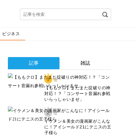
ビジネス
記事
雑誌
1
位
【ももクロ】またまた掟破りの神
対応！？「コンサート音漏れ参戦
いらっしゃいませ」
2
位
イケメン＆美女の漫画家がこんな
に！アイシールド21にテニスの王
子様ら