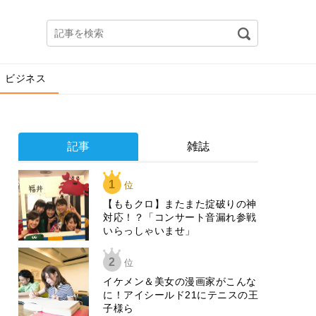
ビジネス
記事
雑誌
1
位
【ももクロ】またまた掟破りの神
対応！？「コンサート音漏れ参戦
いらっしゃいませ」
2
位
イケメン＆美女の漫画家がこんな
に！アイシールド21にテニスの王
子様ら