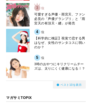
3
位
可愛すぎる声優・雨宮天、ファン
必見の「声優グランプリ」と「雨
宮天の有頂天・纏」が発売
4
位
【科学的に検証】視覚で恋する男
はなぜ、女性のサンタコスに弱い
のか？
5
位
3時のおやつにキリクリームチー
ズは、太りにくく健康になる！？
ベスト10を表示
マガサミTOPIX