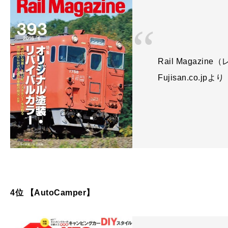
Rail Magazi
Fujisan.co.jpより
4位 【AutoCamper】