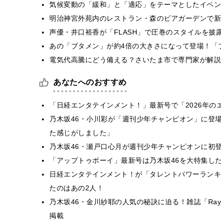
気候変動の「緩和」と「適応」をテーマとしたイベン
明治神宮外苑内のレストラン・森のビアガーデンで新
声優・井口裕香が「FLASH」で圧巻のスタイルを披
あの「ブタメン」が約4倍の大きさになって登場！「ブ
電気代高騰にどう備える？さいたま市で専門家が解説
あなたへのおすすめ
「日経エンタテインメント！」最新号で「2026年の
乃木坂46・小川彩が「週刊少年チャンピオン」に登
た感じがしました」
乃木坂46・瀬戸口心月が週刊少年チャンピオンに初
「アップトゥボーイ」最新号は乃木坂46を大特集し
日経エンタテインメント！が「タレントパワーランキン
たのはあの2人！
乃木坂46・金川紗耶の人気の秘訣に迫る！雑誌「Ra
掲載