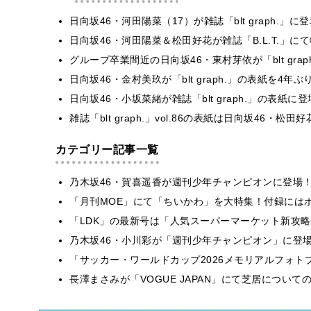
日向坂46・河田陽菜（17）が雑誌「blt graph.
日向坂46・河田陽菜＆松田好花が雑誌「B.L.T.」
グループ卒業間近の日向坂46・東村芽依が「blt gr
日向坂46・金村美玖が「blt graph.」の表紙を
日向坂46・小坂菜緒が雑誌「blt graph.」の表紙
雑誌「blt graph.」vol.86の表紙は日向坂46・
カテゴリー記事一覧
乃木坂46・賀喜遥香が週刊少年チャンピオンに登場
「月刊MOE」にて「ちいかわ」を大特集！付録には
「LDK」の最新号は「人気スーパーマーケット新攻
乃木坂46・小川彩が「週刊少年チャンピオン」に登
「サッカー・ワールドカップ2026メモリアルフォトブ
長澤まさみが「VOGUE JAPAN」にて芝居につい