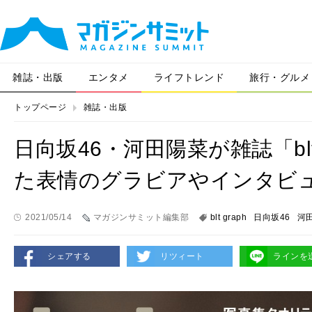
雑誌・出版
エンタメ
ライフトレンド
旅行・グルメ
トップページ
雑誌・出版
日向坂46・河田陽菜が雑誌「blt
た表情のグラビアやインタビ
2021/05/14
マガジンサミット編集部
blt graph
日向坂46
河
シェアする
リツィート
ラインを