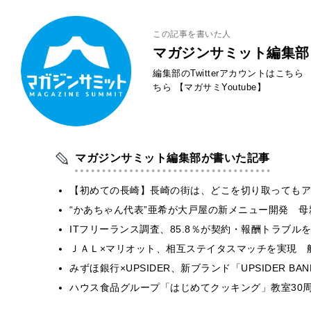
この記事を書いた人
マガジンサミット編集部
編集部のTwitterアカウントはこちら
ちら
【マガサミYoutube】
マガジンサミット編集部が書いた記事
【初めての長崎】長崎の街は、どこを切り取ってもア
“かあちゃん代表”亜希が大戸屋の新メニュー開発 
ITフリーランス調査、85.8％が契約・報酬トラブ
ＪＡＬ×マリオット、相互ステイタスマッチを実現 
みずほ銀行×UPSIDER、新ブランド「UPSIDER BANK 
ハウス食品グループ「はじめてクッキング」教室30周