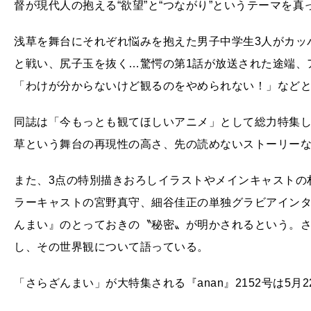
督が現代人の抱える“欲望”と“つながり”というテーマを
浅草を舞台にそれぞれ悩みを抱えた男子中学生3人がカッ
と戦い、尻子玉を抜く…驚愕の第1話が放送された途端、
「わけが分からないけど観るのをやめられない！」など
同誌は「今もっとも観てほしいアニメ」として総力特集
草という舞台の再現性の高さ、先の読めないストーリー
また、3点の特別描きおろしイラストやメインキャストの
ラーキャストの宮野真守、細谷佳正の単独グラビアイン
んまい』のとっておきの〝秘密〟が明かされるという。
し、その世界観について語っている。
「さらざんまい」が大特集される『anan』2152号は5月