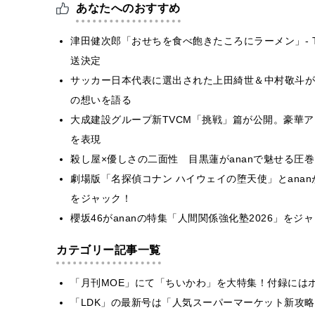
あなたへのおすすめ
津田健次郎「おせちを食べ飽きたころにラーメン」- T
送決定
サッカー日本代表に選出された上田綺世＆中村敬斗が
の想いを語る
大成建設グループ新TVCM「挑戦」篇が公開。豪華
を表現
殺し屋×優しさの二面性 目黒蓮がananで魅せる圧
劇場版「名探偵コナン ハイウェイの堕天使」とana
をジャック！
櫻坂46がananの特集「人間関係強化塾2026」をジ
カテゴリー記事一覧
「月刊MOE」にて「ちいかわ」を大特集！付録には
「LDK」の最新号は「人気スーパーマーケット新攻