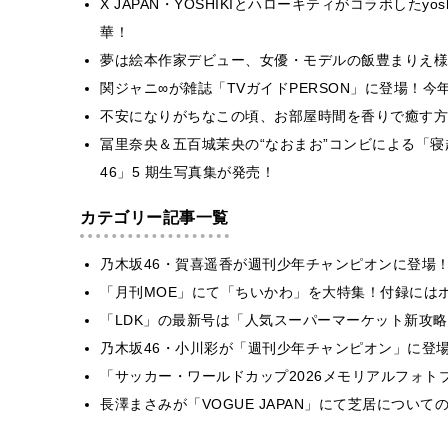
X JAPAN・YOSHIKIとハローキティがコラボしたyo
華！
夢は絵本作家デビュー、女優・モデルの飯豊まりえ様
関ジャニ∞が雑誌「TVガイドPERSON」に登場！
不安になりがちなこの頃、お部屋時間を香りで癒す方
冨里奈央＆五百城茉央の“なおまお”コンビによる「
46」5 期生写真集が発売！
カテゴリー記事一覧
乃木坂46・賀喜遥香が週刊少年チャンピオンに登場
「月刊MOE」にて「ちいかわ」を大特集！付録には
「LDK」の最新号は「人気スーパーマーケット新攻
乃木坂46・小川彩が「週刊少年チャンピオン」に登
「サッカー・ワールドカップ2026メモリアルフォトブ
長澤まさみが「VOGUE JAPAN」にて芝居につい