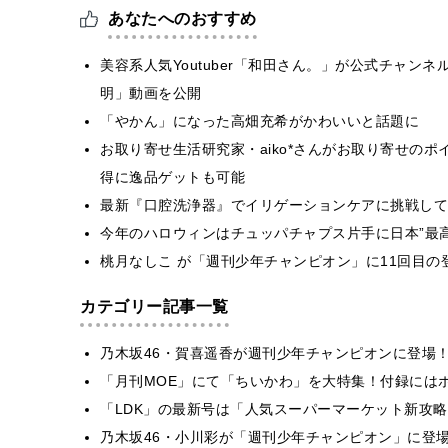
あなたへのおすすめ
美容系人気Youtuber「和田さん。」が公式チャン
明」動画を公開
「やかん」になった高畑充希がかわいいと話題に
お取り寄せ生活研究家・aiko*さんがお取り寄せの
得に逸品ゲットも可能
最新『口腔洗浄器』でイリゲーションケアに挑戦して
今年のハロウィンはチュッパチャプス片手に日本”最
桃月なしこ が「週刊少年チャンピオン」に11回目の
カテゴリー記事一覧
乃木坂46・賀喜遥香が週刊少年チャンピオンに登場
「月刊MOE」にて「ちいかわ」を大特集！付録には
「LDK」の最新号は「人気スーパーマーケット新攻
乃木坂46・小川彩が「週刊少年チャンピオン」に登