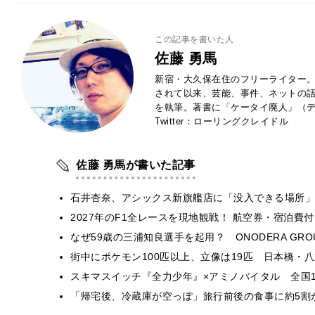
この記事を書いた人
佐藤 勇馬
新宿・大久保在住のフリーライター。
されて以来、芸能、事件、ネットの
を執筆。著書に「ケータイ廃人」（デ
Twitter：ローリングクレイドル
佐藤 勇馬が書いた記事
石井杏奈、アシックス新旗艦店に「没入できる場所」
2027年のF1全レースを現地観戦！ 航空券・宿泊
なぜ59歳の三浦知良選手を起用？ ONODERA GR
街中にポケモン100匹以上、立像は19匹 日本橋・八
スキマスイッチ『全力少年』×アミノバイタル 全国1
「帰宅後、冷蔵庫が空っぽ」旅行前後の食事に約5割