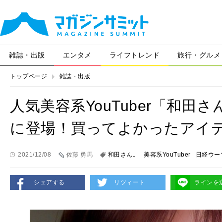
雑誌・出版
エンタメ
ライフトレンド
旅行・グルメ
トップページ
雑誌・出版
人気美容系YouTuber「和
に登場！買ってよかったアイ
2021/12/08
佐藤 勇馬
和田さん。
美容系YouTuber
日経ウー
シェアする
リツィート
ラインを