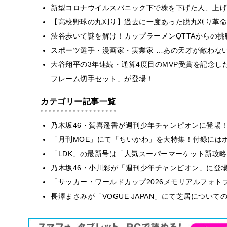
新型コロナウイルスパニック下で株を下げた人、上げ
【高校野球の丸刈り】過去に一度あった脱丸刈り革命
渋谷歩いて謎を解け！カップラーメンQTTAからの挑
スポーツ選手・漫画家・実業家 …あの天才が敵わな
大谷翔平の3年連続・通算4度目のMVP受賞を記念した「
フレーム切手セット」が登場！
カテゴリー記事一覧
乃木坂46・賀喜遥香が週刊少年チャンピオンに登場
「月刊MOE」にて「ちいかわ」を大特集！付録には
「LDK」の最新号は「人気スーパーマーケット新攻
乃木坂46・小川彩が「週刊少年チャンピオン」に登
「サッカー・ワールドカップ2026メモリアルフォトブ
長澤まさみが「VOGUE JAPAN」にて芝居につい