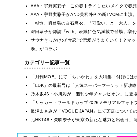
AAA・宇野実彩子、この春トライしたいメイクで春
AAA・宇野実彩子がAND美容外科の新TVCMに出
「with」初登場の白石麻衣、「可愛い」と「大人」
深田恭子が雑誌「with」表紙に色気満載で登場。増刊
サウナきっかけの”サ恋”で恋愛がうまくいく！？マッ
湯」がコラボ
カテゴリー記事一覧
「月刊MOE」にて「ちいかわ」を大特集！付録には
「LDK」の最新号は「人気スーパーマーケット新攻
乃木坂46・小川彩が「週刊少年チャンピオン」に登
「サッカー・ワールドカップ2026メモリアルフォトブ
長澤まさみが「VOGUE JAPAN」にて芝居につい
元HKT48・矢吹奈子が東京の新たな魅力と出会う。電