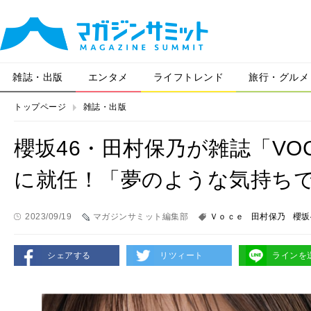
雑誌・出版
エンタメ
ライフトレンド
旅行・グルメ
トップページ
雑誌・出版
櫻坂46・田村保乃が雑誌「V
に就任！「夢のような気持ち
2023/09/19
マガジンサミット編集部
Ｖｏｃｅ
田村保乃
櫻坂
シェアする
リツィート
ラインを