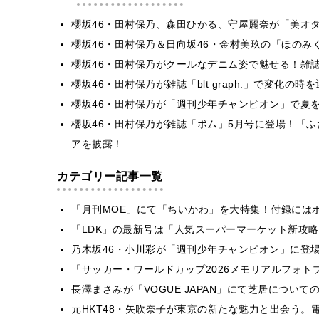
櫻坂46・田村保乃、森田ひかる、守屋麗奈が「美オ
櫻坂46・田村保乃＆日向坂46・金村美玖の「ほのみ
櫻坂46・田村保乃がクールなデニム姿で魅せる！雑誌「blt 
櫻坂46・田村保乃が雑誌「blt graph.」で変化
櫻坂46・田村保乃が「週刊少年チャンピオン」で夏
櫻坂46・田村保乃が雑誌「ボム」5月号に登場！「
アを披露！
カテゴリー記事一覧
「月刊MOE」にて「ちいかわ」を大特集！付録には
「LDK」の最新号は「人気スーパーマーケット新攻
乃木坂46・小川彩が「週刊少年チャンピオン」に登
「サッカー・ワールドカップ2026メモリアルフォトブ
長澤まさみが「VOGUE JAPAN」にて芝居につい
元HKT48・矢吹奈子が東京の新たな魅力と出会う。電