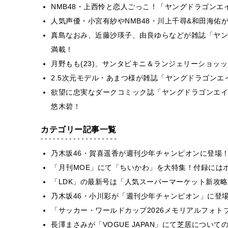
NMB48・上西怜と恋人ごっこ！「ヤングドラゴン
人気声優・小宮有紗やNMB48・川上千尋&和田海佑
真島なおみ、近藤沙瑛子、由良ゆらなどが雑誌「ヤン
満載！
月野もも(23)、サンタビキニ＆ランジェリーショッ
2.5次元モデル・あまつ様が雑誌「ヤングドラゴン
欲望に忠実なダークコミック誌「ヤングドラゴンエイ
悠木碧！
カテゴリー記事一覧
乃木坂46・賀喜遥香が週刊少年チャンピオンに登場
「月刊MOE」にて「ちいかわ」を大特集！付録には
「LDK」の最新号は「人気スーパーマーケット新攻
乃木坂46・小川彩が「週刊少年チャンピオン」に登
「サッカー・ワールドカップ2026メモリアルフォトブ
長澤まさみが「VOGUE JAPAN」にて芝居につい