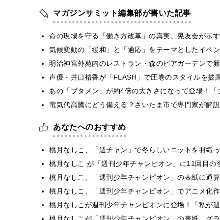
マガジンサミット編集部が書いた記事
​命の現場を守る「働き方改革」の真実。晃友会が示
気候変動の「緩和」と「適応」をテーマとしたイベン
明治神宮外苑内のレストラン・森のビアガーデンで新
声優・井口裕香が「FLASH」で圧巻のスタイルを披
あの「ブタメン」が約4倍の大きさになって登場！「ブ
電気代高騰にどう備える？さいたま市で専門家が解説
あなたへのおすすめ
桃月なしこ、「週チャン」で冬らしいニットを羽織っ
桃月なしこ が「週刊少年チャンピオン」に11回目の
桃月なしこ、「週刊少年チャンピオン」の表紙に通算
桃月なしこ、「週刊少年チャンピオン」でアニメ化作
桃月なしこが週刊少年チャンピオンに登場！「私が週
桃月なしこが「週刊少年チャンピオン」の表紙、グラ