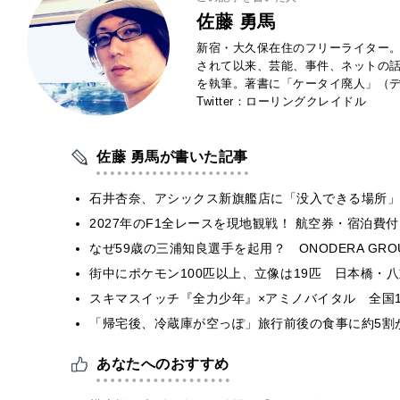
佐藤 勇馬
新宿・大久保在住のフリーライター。
されて以来、芸能、事件、ネットの
を執筆。著書に「ケータイ廃人」（デ
Twitter：ローリングクレイドル
佐藤 勇馬が書いた記事
石井杏奈、アシックス新旗艦店に「没入できる場所」
2027年のF1全レースを現地観戦！ 航空券・宿泊
なぜ59歳の三浦知良選手を起用？ ONODERA GR
街中にポケモン100匹以上、立像は19匹 日本橋・八
スキマスイッチ『全力少年』×アミノバイタル 全国1
「帰宅後、冷蔵庫が空っぽ」旅行前後の食事に約5割
あなたへのおすすめ