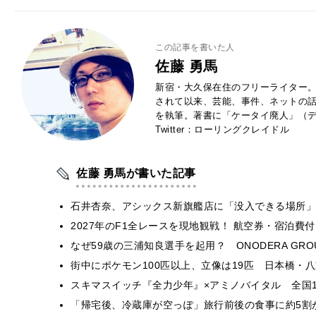
この記事を書いた人
佐藤 勇馬
新宿・大久保在住のフリーライター。
されて以来、芸能、事件、ネットの
を執筆。著書に「ケータイ廃人」（デ
Twitter：ローリングクレイドル
佐藤 勇馬が書いた記事
石井杏奈、アシックス新旗艦店に「没入できる場所」
2027年のF1全レースを現地観戦！ 航空券・宿泊
なぜ59歳の三浦知良選手を起用？ ONODERA GR
街中にポケモン100匹以上、立像は19匹 日本橋・八
スキマスイッチ『全力少年』×アミノバイタル 全国1
「帰宅後、冷蔵庫が空っぽ」旅行前後の食事に約5割