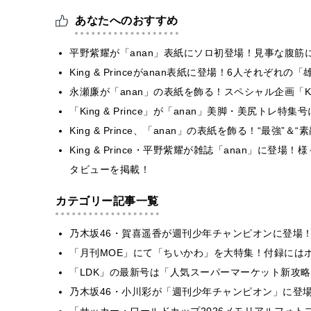
あなたへのおすすめ
平野紫耀が「anan」表紙にソロ初登場！見事な腹筋
King & Princeがanan表紙に登場！6人それぞ
永瀬廉が「anan」の表紙を飾る！スペシャル企画「King 
「King & Prince」が「anan」美脚・美尻トレ特集号に登
King & Prince、「anan」の表紙を飾る！“最強
King & Prince・平野紫耀が雑誌「anan」に
タビューを掲載！
カテゴリー記事一覧
乃木坂46・賀喜遥香が週刊少年チャンピオンに登場
「月刊MOE」にて「ちいかわ」を大特集！付録には
「LDK」の最新号は「人気スーパーマーケット新攻
乃木坂46・小川彩が「週刊少年チャンピオン」に登
「サッカー・ワールドカップ2026メモリアルフォトブ