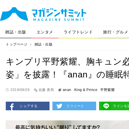
雑誌・出版
エンタメ
ライフトレンド
旅行・グルメ
トップページ
雑誌・出版
キンプリ平野紫耀、胸キュン
姿」を披露！『anan』の睡眠
2019/08/26
佐藤 勇馬
anan
King & Prince
平野紫耀
シェアする
リツィート
ラインを